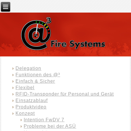
Delegation
Funktionen des @³
Einfach & Sicher
Flexibel
RFID-Transponder für Personal und Gerät
Einsatzablauf
Produktvideo
Konzept
Intention FwDV 7
Probleme bei der ASÜ